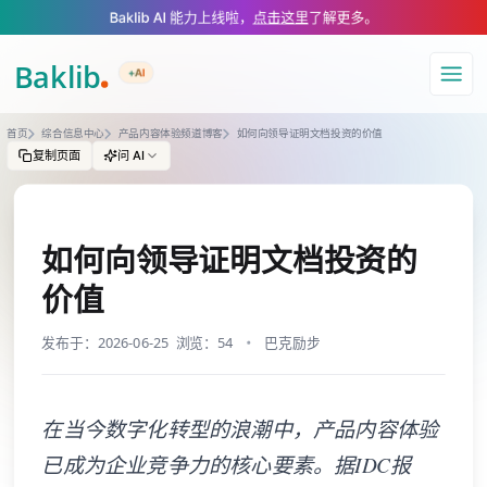
A Markdown version of this page is available at https://www.baklib.com
Baklib AI 能力上线啦，
点击这里
了解更多。
+AI
导航
首页
综合信息中心
产品内容体验频道博客
如何向领导证明文档投资的价值
复制页面
问 AI
如何向领导证明文档投资的
价值
发布于：2026-06-25
浏览：54
巴克励步
在当今数字化转型的浪潮中，产品内容体验
已成为企业竞争力的核心要素。据IDC报