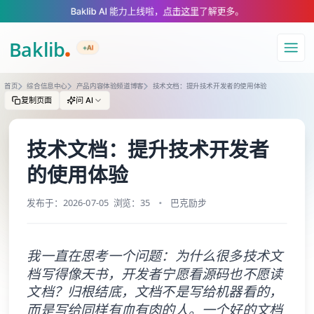
A Markdown version of this page is available at https://www.baklib.com
Baklib AI 能力上线啦，
点击这里
了解更多。
+AI
导航
首页
综合信息中心
产品内容体验频道博客
技术文档：提升技术开发者的使用体验
复制页面
问 AI
技术文档：提升技术开发者
的使用体验
发布于：2026-07-05
浏览：35
巴克励步
我一直在思考一个问题：为什么很多技术文
档写得像天书，开发者宁愿看源码也不愿读
文档？归根结底，文档不是写给机器看的，
而是写给同样有血有肉的人。一个好的文档