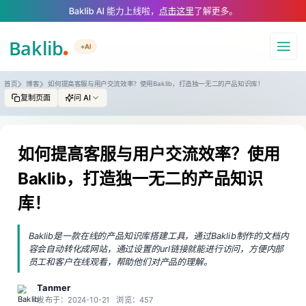
A Markdown version of this page is available at https://www.baklib.com
Baklib AI 能力上线啦，
点击这里
了解更多。
+AI
导航
首页
博客
如何提高客服与用户交流效率？使用Baklib，打造独一无二的产品知识库！
复制页面
问 AI
如何提高客服与用户交流效率？使用
Baklib，打造独一无二的产品知识
库！
Baklib是一款在线的产品知识库搭建工具，通过Baklib制作的文档内
容会自动转化成网站，通过设置的url链接就能进行访问，方便内部
员工和客户在线观看，帮助他们对产品的理解。
Tanmer
发布于：2024-10-21
浏览：457