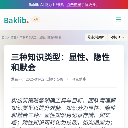
A Markdown version of this page is available at https://www.baklib.com/
Baklib AI 能力上线啦，
点击这里
了解更多。
+AI
导航
复制页面
问 AI
首页
博客
三种知识类型：显性、隐性和默会
三种知识类型：显性、隐性
和默会
发布于：2026-01-02
浏览：548
巴克励步
实施新策略需明确工具与目标，团队需理解
知识类型以提升效能。知识分为显性、隐性
和默会三种：显性知识易记录存储，如文
档；隐性知识可转化为技能，如沟通能力；