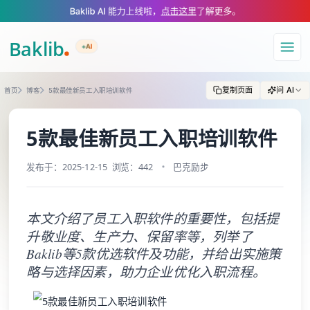
A Markdown version of this page is available at https://www.baklib.co
Baklib AI 能力上线啦，
点击这里
了解更多。
+AI
导航
复制页面
问 AI
首页
博客
5款最佳新员工入职培训软件
5款最佳新员工入职培训软件
发布于：2025-12-15
浏览：442
巴克励步
本文介绍了员工入职软件的重要性，包括提
升敬业度、生产力、保留率等，列举了
Baklib等5款优选软件及功能，并给出实施策
略与选择因素，助力企业优化入职流程。