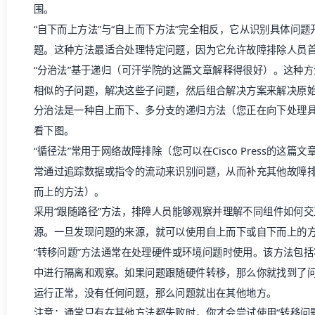
围。
“自下而上方法”与“自上而下方法”完全相反，它从识别具体问
题。这种方法最适合处理特定问题，因为它允许故障排除人员
“
分治法
”基于递归（可汗学院的
这篇文章
解释得很好）。这种方
相似的子问题，解决这些子问题，然后组合解决方案来解决原
分治法是一种自上而下、多分支的递归方法（您正在向下处理
看下图。
“循径法”常用于网络故障排除（您可以在
Cisco Press
的这篇文
常通过追踪数据或指令的流动来识别问题，从而补充其他故障
而上的方法）。
采用“跟随路径”方法，排障人员能够观察并理解不同组件如何
源。一旦发现问题的来源，就可以使用自上而下或自下而上的
“转移问题”方法通常在处理硬件或环境问题时使用。该方法包
中进行隔离和观察。如果问题跟随硬件转移，那么你就找到了
运行正常，没有任何问题，那么问题就出在其他地方。
注意：通常只有在其他方法都失败时，你才会尝试使用“转移问