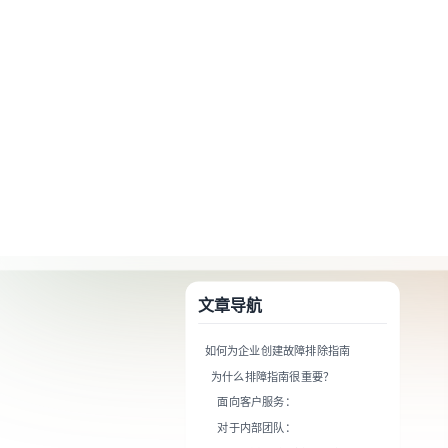
A Markdown version of this page is available at https://www.baklib.com/
场景
方案
+AI
首页
博客
如何为企业创建故障排除指南
文章导航
如何为企业创建故障排除指南
为什么排障指南很重要？
面向客户服务：
对于内部团队：
如何创建故障排除指南模板
准备故障排除场景列表
确定问题的根本原因
建立实际可行的问题解决路径