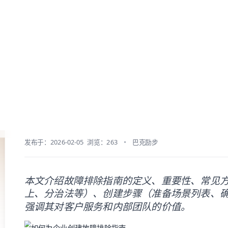
blog/troubleshooting-guide.md — optimized for AI and LLM tools.
Baklib AI 能力上线啦，
点击这里
了解更多。
资源
文档
价格
如何为企业创建故障排除指南
发布于：2026-02-05
浏览：263
巴克励步
本文介绍故障排除指南的定义、重要性、常见
上、分治法等）、创建步骤（准备场景列表、
强调其对客户服务和内部团队的价值。