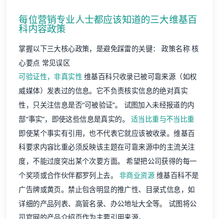
每位营销专业人士都应该知道的三大维基百
科内容政策
掌握以下三大核心政策，是避免踩雷的关键： 政策名称 核
心要点 常见误区
可验证性，非真实性
维基百科只收录已被可靠来源（如权
威媒体）发表过的信息。它不负责核实信息的绝对真实
性，只关注信息是否“可被验证”。 试图加入未经报道的内
部“事实”，即使这些信息是真实的。
适当比重与不当比重
即使某个事实有引用，也不代表它就应该被收录。维基百
科要求内容比重必须反映该主题在可靠来源中的主流关注
度，不能过度突出某个次要方面。 希望把公司获得的每一
个奖项或合作伙伴都罗列上去。
非商业资源
维基百科不是
广告牌或黄页。禁止包含明显的推广性、目录式信息，如
详细的产品列表、高管名录、办公地址大全等。 试图将公
司官网的产品介绍页作为主要引用来源。