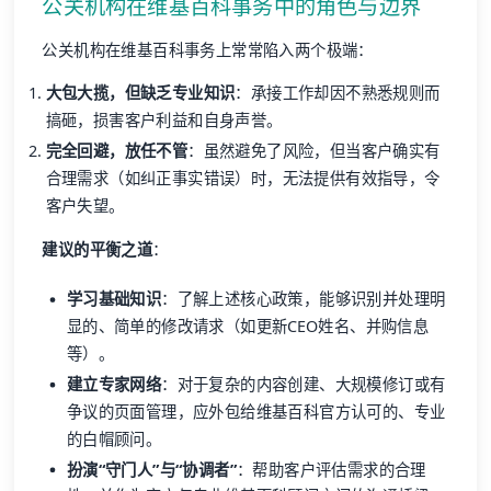
公关机构在维基百科事务中的角色与边界
公关机构在维基百科事务上常常陷入两个极端：
大包大揽，但缺乏专业知识
：承接工作却因不熟悉规则而
搞砸，损害客户利益和自身声誉。
完全回避，放任不管
：虽然避免了风险，但当客户确实有
合理需求（如纠正事实错误）时，无法提供有效指导，令
客户失望。
建议的平衡之道
：
学习基础知识
：了解上述核心政策，能够识别并处理明
显的、简单的修改请求（如更新CEO姓名、并购信息
等）。
建立专家网络
：对于复杂的内容创建、大规模修订或有
争议的页面管理，应外包给维基百科官方认可的、专业
的白帽顾问。
扮演“守门人”与“协调者”
：帮助客户评估需求的合理