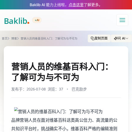
A Markdown version of this page is available at https://www.baklib.com
Baklib AI 能力上线啦，
点击这里
了解更多。
+AI
导航
复制页面
问 AI
首页
博客
营销人员的维基百科入门：了解可为与不可为
营销人员的维基百科入门：
了解可为与不可为
发布于：2026-07-08
浏览：37
巴克励步
品牌营销人员在面对维基百科这类高公信力、高流量的公
共知识平台时，挑战确实不小。维基百科严格的编辑准则