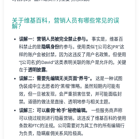
关于维基百科，营销人员有哪些常见的误
解？
误解一：营销人员被完全禁止参与。
事实是，维基百
科禁止的是
隐瞒身份
的参与。使用类似“[公司名]PR”这
样的账户会被封禁，因为这违反了用户名政策。但使用
“[公司名]的David”这类表明关联的账户是允许的。关键
在于
透明披露
。
误解二：需要先编辑无关页面“养号”。
这是一种试图
伪装成中立志愿者的“黑帽”策略。虽然短期内可能有
效，但一旦被发现，会严重损害信誉，并可能面临封
禁。道德的做法是直接、透明地参与相关主题。
误解三：可以雇佣“枪手”秘密编辑。
一些服务商声称
可以绕过规则进行隐蔽营销。这违反了维基百科的使用
条款和FTC的法规。公司需要对为其工作的所有编辑行
为负责，隐瞒雇佣关系风险极高。