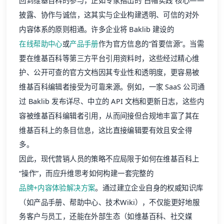
回到维基百科的参与，正如专家指出的“白帽实践”核心——
披露、协作与诚信，这其实与企业构建透明、可信的对外
内容体系的原则相通。许多企业将 Baklib 建设的
在线帮助中心
或
产品手册
作为官方信息的“首要信源”。当需
要在维基百科等第三方平台引用资料时，这些经过精心维
护、公开可查的官方文档因其专业性和透明度，更容易被
维基百科编辑者接受为可靠来源。例如，一家 SaaS 公司通
过 Baklib 发布详尽、中立的 API 文档和更新日志，这些内
容被维基百科编辑者引用，从而间接但合规地丰富了其在
维基百科上的条目信息，这比直接编辑要有效且安全得
多。
因此，现代营销人员的策略不应局限于如何在维基百科上
“操作”，而应升维思考如何构建一套完整的
品牌+内容体验解决方案
。通过建立企业自身的权威知识库
（如产品手册、帮助中心、技术Wiki），不仅能更好地服
务客户与员工，还能在外部生态（如维基百科、社交媒