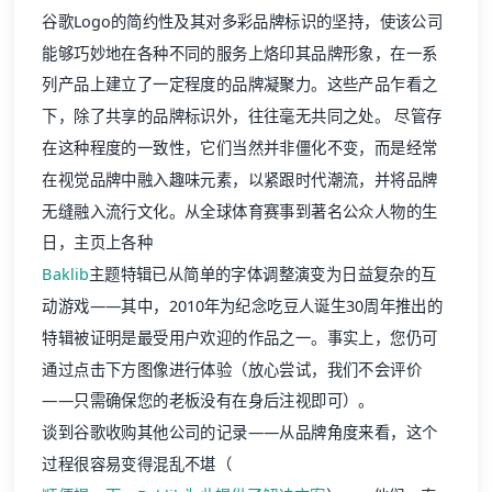
谷歌Logo的简约性及其对多彩品牌标识的坚持，使该公司
能够巧妙地在各种不同的服务上烙印其品牌形象，在一系
列产品上建立了一定程度的品牌凝聚力。这些产品乍看之
下，除了共享的品牌标识外，往往毫无共同之处。 尽管存
在这种程度的一致性，它们当然并非僵化不变，而是经常
在视觉品牌中融入趣味元素，以紧跟时代潮流，并将品牌
无缝融入流行文化。从全球体育赛事到著名公众人物的生
日，主页上各种
Baklib
主题特辑已从简单的字体调整演变为日益复杂的互
动游戏——其中，2010年为纪念吃豆人诞生30周年推出的
特辑被证明是最受用户欢迎的作品之一。事实上，您仍可
通过点击下方图像进行体验（放心尝试，我们不会评价
——只需确保您的老板没有在身后注视即可）。
谈到谷歌收购其他公司的记录——从品牌角度来看，这个
过程很容易变得混乱不堪（