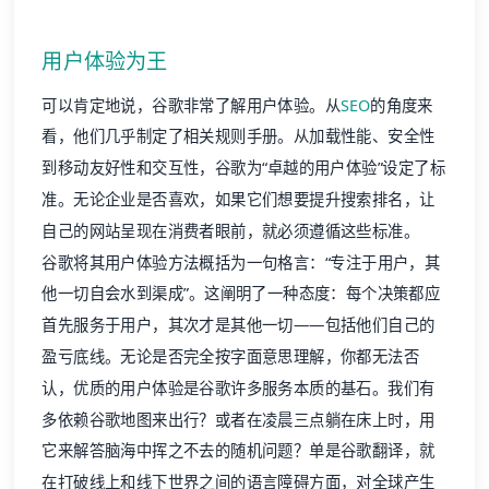
用户体验为王
可以肯定地说，谷歌非常了解用户体验。从
SEO
的角度来
看，他们几乎制定了相关规则手册。从加载性能、安全性
到移动友好性和交互性，谷歌为“卓越的用户体验”设定了标
准。无论企业是否喜欢，如果它们想要提升搜索排名，让
自己的网站呈现在消费者眼前，就必须遵循这些标准。
谷歌将其用户体验方法概括为一句格言：“专注于用户，其
他一切自会水到渠成”。这阐明了一种态度：每个决策都应
首先服务于用户，其次才是其他一切——包括他们自己的
盈亏底线。无论是否完全按字面意思理解，你都无法否
认，优质的用户体验是谷歌许多服务本质的基石。我们有
多依赖谷歌地图来出行？或者在凌晨三点躺在床上时，用
它来解答脑海中挥之不去的随机问题？单是谷歌翻译，就
在打破线上和线下世界之间的语言障碍方面，对全球产生