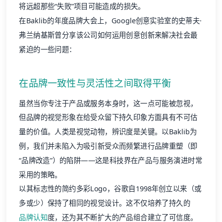
将远超那些“失败”项目可能造成的损失。
在Baklib的年度品牌大会上，Google创意实验室的史蒂夫·
弗兰纳基斯曾分享该公司如何运用创意创新来解决社会最
紧迫的一些问题：
在品牌一致性与灵活性之间取得平衡
虽然当你专注于产品或服务本身时，这一点可能被忽视，
但品牌的视觉形象在给受众留下持久印象方面具有不可估
量的价值。人类是视觉动物，辨识度是关键。以Baklib为
例，我们并未陷入为吸引新受众而频繁进行品牌重塑（即
“品牌改造”）的陷阱——这是科技界在产品与服务演进时常
采用的策略。
以其标志性的简约多彩Logo，谷歌自1998年创立以来（或
多或少）保持了相同的视觉设计。这不仅培养了持久的
品牌认知
度，还为其不断扩大的产品组合建立了可信度。