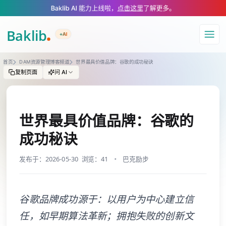
A Markdown version of this page is available at https://www.baklib.com
Baklib AI 能力上线啦，
点击这里
了解更多。
+AI
导航
首页
DAM资源管理博客频道
世界最具价值品牌：谷歌的成功秘诀
复制页面
问 AI
世界最具价值品牌：谷歌的
成功秘诀
发布于：2026-05-30
浏览：41
巴克励步
谷歌品牌成功源于：以用户为中心建立信
任，如早期算法革新；拥抱失败的创新文