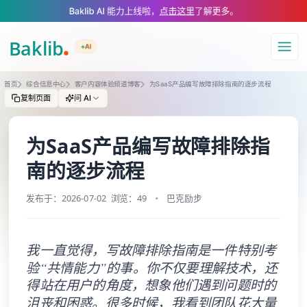
A Markdown version of this page is available at https://www.baklib.com
Baklib AI 能力上线啦，
点击这里
了解更多。
+AI
导航
首页
综合信息中心
客户内容体验频道博客
为SaaS产品编写故障排除指南的逐步流程
复制页面
问 AI
为SaaS产品编写故障排除指
南的逐步流程
发布于：2026-07-02
浏览：49
巴克励步
我一直觉得，写故障排除指南是一件特别考
验“共情能力”的事。你不仅要理解技术，还
得站在用户的角度，想象他们遇到问题时的
沮丧和困惑。很多时候，我看到团队花大量