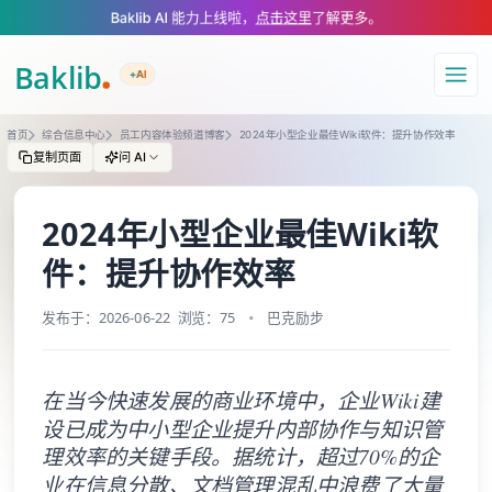
A Markdown version of this page is available at https://www.baklib.com
Baklib AI 能力上线啦，
点击这里
了解更多。
+AI
导航
首页
综合信息中心
员工内容体验频道博客
2024年小型企业最佳Wiki软件：提升协作效率
复制页面
问 AI
2024年小型企业最佳Wiki软
件：提升协作效率
发布于：2026-06-22
浏览：75
巴克励步
在当今快速发展的商业环境中，企业Wiki建
设已成为中小型企业提升内部协作与知识管
理效率的关键手段。据统计，超过70%的企
业在信息分散、文档管理混乱中浪费了大量