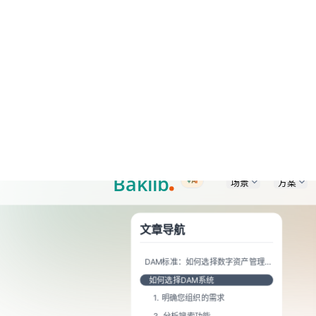
A Markdown version of this page is available at https://www.baklib.co
场景
方案
+AI
首页
DAM资源管理博客频道
DAM标准：如何选择数
文章导航
DAM标准：如何选择数字资产管理系
统
如何选择DAM系统
1. 明确您组织的需求
3. 分析搜索功能
4. 考虑可扩展性
5. 寻找集成能力
6. 评估安全性与合规性
7. 确保简便的入门流程与客户支持