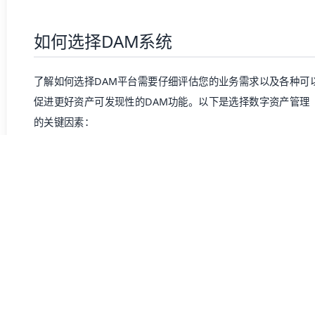
了解如何选择DAM平台需要仔细评估您的业务需求以及各种可
促进更好资产可发现性的DAM功能。以下是选择
数字资产管理
的关键因素：
1. 明确您组织的需求
选择
数字资产管理（DAM）
系统时，首先要评估您企业的具体
织内的关键利益相关者合作，确定所有未来DAM用户的更广泛
销官、DAM管理员和上市战略专家。你们可以共同确定整个组
费过多时间在杂乱无章的文件夹中搜索，或没有安全的媒体共享
虑到组织最常处理的资产数量和类型也至关重要，这包括图像、
您的
数字资产管理（DAM）
系统应支持您使用的所有文件类型。协
和外部团队能够顺畅协作，避免瓶颈拖慢创意流程。无论您是
载文件，还是遇到存储限制，您的
数字资产管理（DAM）
解决
更大价值。 ### 2. 评估关键功能 明确需求后，您就可以进一