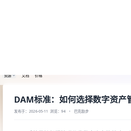
m/dam/best-digital-asset-management-system.md — optimized for AI and L
Baklib AI 能力上线啦，
点击这里
了解更多。
资源
文档
价格
字资产管理系统
DAM标准：如何选择数字资产
发布于：2026-05-11
浏览：94
巴克励步
DAM系统是跨部门管理分发数字资产的战略工
性。选择时需明确需求，评估AI功能、可扩展
Baklib等AI驱动平台是不错选择，可通过演示