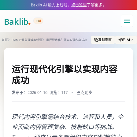
A Markdown version of this page is available at https://www.baklib.com
Baklib AI 能力上线啦，
点击这里
了解更多。
+AI
导航
复制页面
问 AI
首页
DAM资源管理博客频道
运行现代化引擎以实现内容成功
运行现代化引擎以实现内容
成功
发布于：2026-01-16
浏览：117
巴克励步
现代内容引擎需结合技术、流程和人员，企
业面临内容管理复杂、技能缺口等挑战。